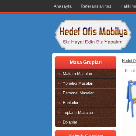
Anasayfa
Referanslarımız
Hakkım
Hedef Of
Masa Grupları
Konula
Makam Masaları
Yönetici Masaları
Personel Masaları
Bankolar
Toplantı Masaları
Dolaplar