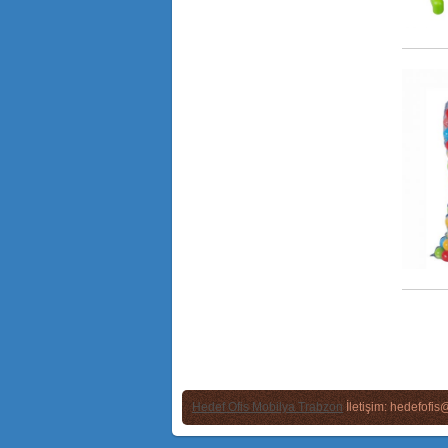
Hedef Ofis Mobilya Trabzon
İletişim: hedefofi