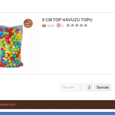
9 CM TOP HAVUZU TOPU
1164
0
Önceki
1
2
Sonraki
s@gmail.com