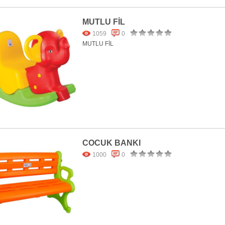
MUTLU FİL
1059
0
MUTLU FİL
COCUK BANKI
1000
0