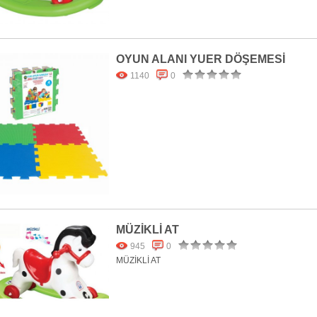
OYUN ALANI YUER DÖŞEMESİ
1140
0
MÜZİKLİ AT
945
0
MÜZİKLİ AT