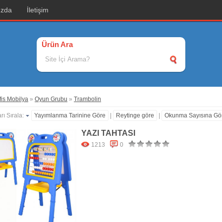
ızda
İletişim
Ürün Ara
is Mobilya
»
Oyun Grubu
»
Trambolin
rı Sırala:
Yayımlanma Tarinine Göre
|
Reytinge göre
|
Okunma Sayısına Gö
YAZI TAHTASI
1213
0