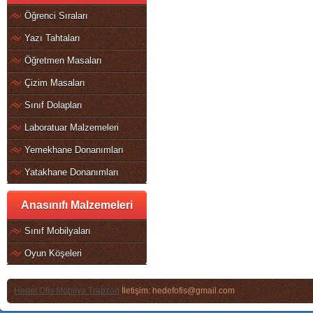
Öğrenci Sıraları
Yazı Tahtaları
Öğretmen Masaları
Çizim Masaları
Sınıf Dolapları
Laboratuar Malzemeleri
Yemekhane Donanımları
Yatakhane Donanımları
Anasınıfı Malzemeleri
Sınıf Mobilyaları
Oyun Köşeleri
Hedef Ofis Mobilya Trabzon
İletişim: hedefofis@gmail.com