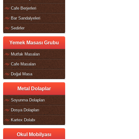
Cafe Berjerleri
Bar Sandalyeleri
Sedirler
Yemek Masası Grubu
Mutfak Masaları
Cafe Masaları
Doğal Masa
Metal Dolaplar
Soyunma Dolapları
Dosya Dolapları
Kartex Dolabı
Okul Mobilyası