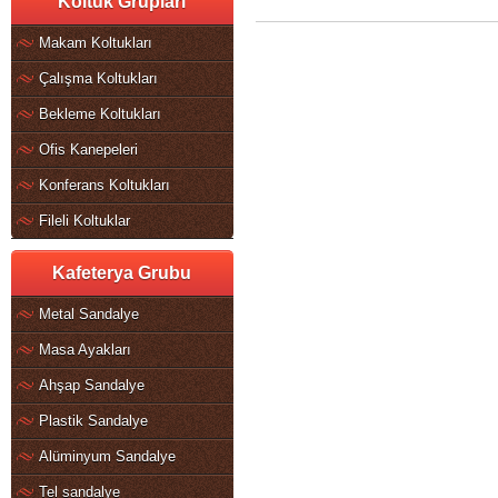
Koltuk Grupları
Makam Koltukları
Çalışma Koltukları
Bekleme Koltukları
Ofis Kanepeleri
Konferans Koltukları
Fileli Koltuklar
Kafeterya Grubu
Metal Sandalye
Masa Ayakları
Ahşap Sandalye
Plastik Sandalye
Alüminyum Sandalye
Tel sandalye