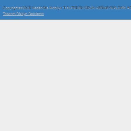
Copyrights©2025 Hedef Ofis Mobilya "KALİTEDEN ÖDÜN VERMEYENLERİN A
Tasarım Dizayn Dorukcan