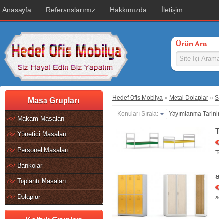
Anasayfa
Referanslarımız
Hakkımızda
İletişim
Ürün Ara
Hedef Ofis Mobilya
»
Metal Dolaplar
»
S
Masa Grupları
Konuları Sırala:
Yayımlanma Tarini
Makam Masaları
T
Yönetici Masaları
Personel Masaları
T
Bankolar
Toplantı Masaları
Dolaplar
s