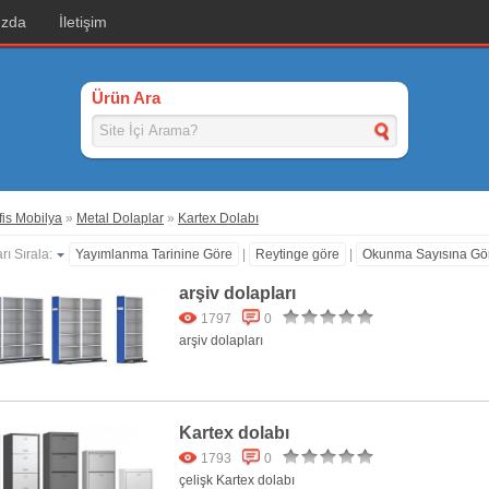
ızda
İletişim
Ürün Ara
is Mobilya
»
Metal Dolaplar
»
Kartex Dolabı
rı Sırala:
Yayımlanma Tarinine Göre
|
Reytinge göre
|
Okunma Sayısına Gö
arşiv dolapları
1797
0
arşiv dolapları
Kartex dolabı
1793
0
çelişk Kartex dolabı