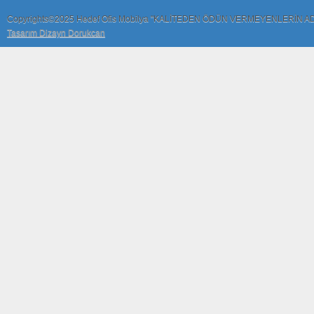
Copyrights©2025 Hedef Ofis Mobilya "KALİTEDEN ÖDÜN VERMEYENLERİN A
Tasarım Dizayn Dorukcan