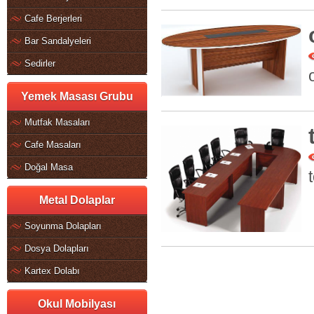
Cafe Berjerleri
Bar Sandalyeleri
Sedirler
Yemek Masası Grubu
Mutfak Masaları
Cafe Masaları
Doğal Masa
Metal Dolaplar
Soyunma Dolapları
Dosya Dolapları
Kartex Dolabı
Okul Mobilyası