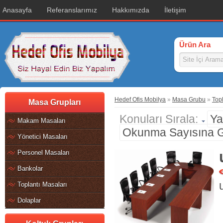
Anasayfa
Referanslarımız
Hakkımızda
İletişim
Ürün Ara
Hedef Ofis Mobilya
»
Masa Grubu
»
Topl
Masa Grupları
Konuları Sırala:
Ya
Makam Masaları
Okunma Sayısına 
Yönetici Masaları
Personel Masaları
Bankolar
Toplantı Masaları
Dolaplar