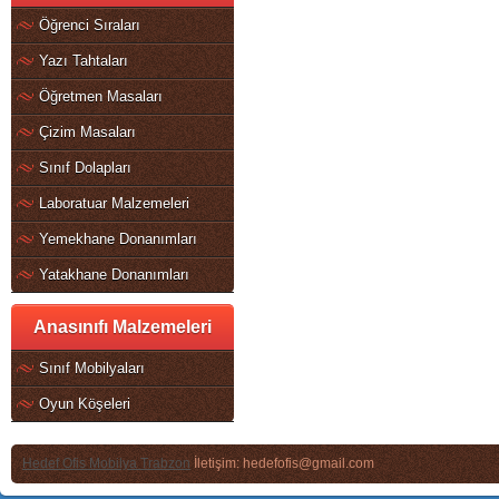
Öğrenci Sıraları
Yazı Tahtaları
Öğretmen Masaları
Çizim Masaları
Sınıf Dolapları
Laboratuar Malzemeleri
Yemekhane Donanımları
Yatakhane Donanımları
Anasınıfı Malzemeleri
Sınıf Mobilyaları
Oyun Köşeleri
Hedef Ofis Mobilya Trabzon
İletişim: hedefofis@gmail.com