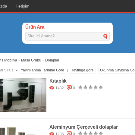
ızda
İletişim
Ürün Ara
is Mobilya
»
Masa Grubu
»
Dolaplar
rı Sırala:
Yayımlanma Tarinine Göre
|
Reytinge göre
|
Okunma Sayısına Gö
Kıtaplık
1432
0
Aleminyum Çerçeveli dolaplar
1235
0