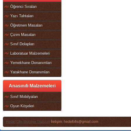
Öğrenci Sıraları
Yazı Tahtaları
Öğretmen Masaları
Çizim Masaları
Sınıf Dolapları
Laboratuar Malzemeleri
Yemekhane Donanımları
Yatakhane Donanımları
Anasınıfı Malzemeleri
Sınıf Mobilyaları
Oyun Köşeleri
Hedef Ofis Mobilya Trabzon
İletişim: hedefofis@gmail.com