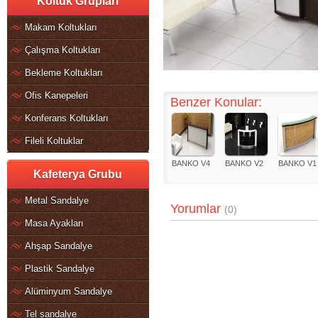
Koltuk Grupları
Makam Koltukları
Çalışma Koltukları
Bekleme Koltukları
Ofis Kanepeleri
Benzer Konular:
Konferans Koltukları
Fileli Koltuklar
BANKO V4
BANKO V2
BANKO V1
Kafeterya Grubu
Metal Sandalye
Yorumlar
(0)
Masa Ayakları
Ahşap Sandalye
Plastik Sandalye
Alüminyum Sandalye
Tel sandalye