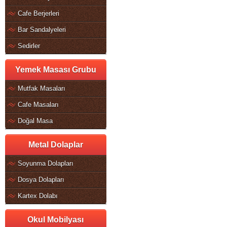
Cafe Berjerleri
Bar Sandalyeleri
Sedirler
Yemek Masası Grubu
Mutfak Masaları
Cafe Masaları
Doğal Masa
Metal Dolaplar
Soyunma Dolapları
Dosya Dolapları
Kartex Dolabı
Okul Mobilyası