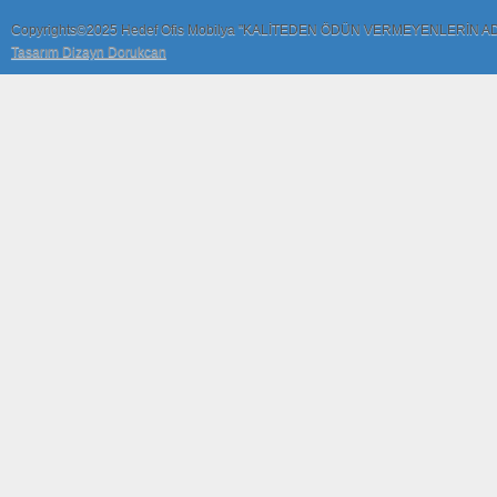
Copyrights©2025 Hedef Ofis Mobilya "KALİTEDEN ÖDÜN VERMEYENLERİN A
Tasarım Dizayn Dorukcan