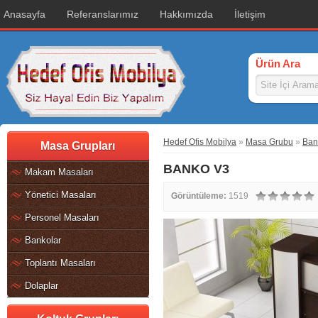
Anasayfa
Referanslarımız
Hakkımızda
İletişim
Ürün Ara
Hedef Ofis Mobilya
»
Masa Grubu
»
Ban
Masa Grupları
BANKO V3
Makam Masaları
Yönetici Masaları
Görüntüleme:
1519
Personel Masaları
Bankolar
Toplantı Masaları
Dolaplar